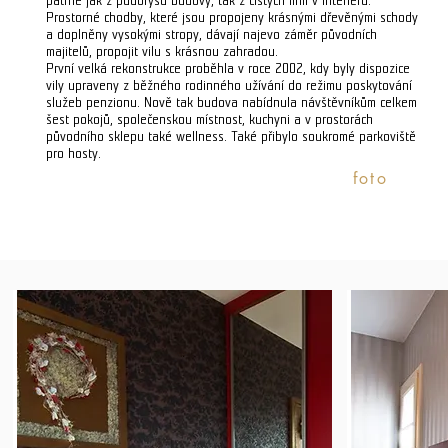
patrné jak z půdorysu budovy, tak z čistých linií v interiéru.
Prostorné chodby, které jsou propojeny krásnými dřevěnými schody
a doplněny vysokými stropy, dávají najevo záměr původních
majitelů, propojit vilu s krásnou zahradou.
První velká rekonstrukce proběhla v roce 2002, kdy byly dispozice
vily upraveny z běžného rodinného užívání do režimu poskytování
služeb penzionu. Nově tak budova nabídnula návštěvníkům celkem
šest pokojů, společenskou místnost, kuchyni a v prostorách
původního sklepu také wellness. Také přibylo soukromé parkoviště
pro hosty.
foto