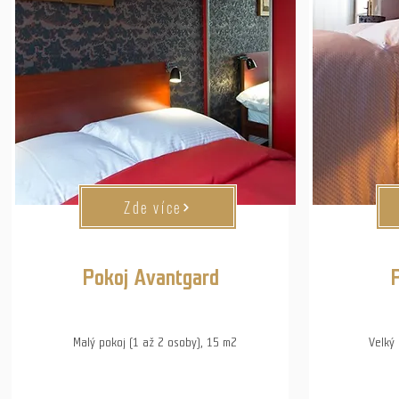
Zde více
Pokoj Avantgard
P
Malý pokoj (1 až 2 osoby), 15 m2
Velký