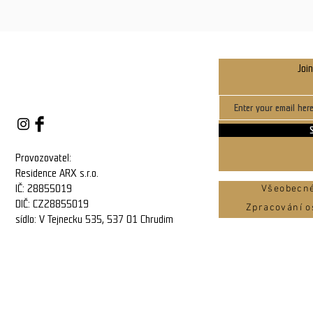
Join
Provozovatel:
Residence ARX s.r.o.
IČ: 28855019
Všeobecné
DIČ: CZ28855019
Zpracování o
sídlo: V Tejnecku 535, 537 01 Chrudim