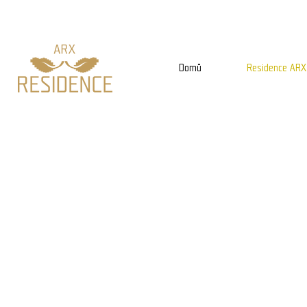
Domů
Residence ARX
R
RESIDENCE ARX poskytuje ko
romantické prvorepublikové vi
Štěpánkova 85 v Chrudimi. Přip
přičemž každý je pojatý v 
přehlídkou vybraných interi